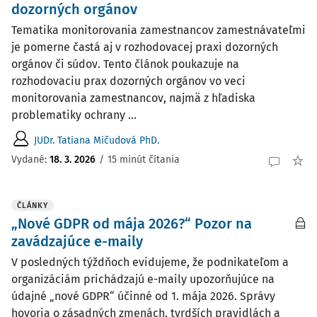
dozorných orgánov
Tematika monitorovania zamestnancov zamestnávateľmi
je pomerne častá aj v rozhodovacej praxi dozorných
orgánov či súdov. Tento článok poukazuje na
rozhodovaciu prax dozorných orgánov vo veci
monitorovania zamestnancov, najmä z hľadiska
problematiky ochrany ...
JUDr. Tatiana Mičudová PhD.
Vydané:
18. 3. 2026
/
15 minút čítania
ČLÁNKY
„Nové GDPR od mája 2026?“ Pozor na
zavádzajúce e-maily
V posledných týždňoch evidujeme, že podnikateľom a
organizáciám prichádzajú e-maily upozorňujúce na
údajné „nové GDPR“ účinné od 1. mája 2026. Správy
hovoria o zásadných zmenách, tvrdších pravidlách a