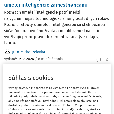
umelej inteligencie zamestnancami
Rozmach umelej inteligencie patrí medzi
najvýznamnejšie technologické zmeny posledných rokov.
Rôzne chatboty s umelou inteligenciou sa stali bežnou
súčasťou pracovného života a mnohí zamestnanci ich
využívajú pri príprave dokumentov, analýze údajov,
tvorbe ...
JUDr. Michal Želonka
Vydané:
16. 7. 2026
/
8 minút čítania
ČLÁNKY
Súhlas s cookies
AI na pracovisku: právne riziká pre
zamestnávateľa
Vážený návštevník, snažíme sa zo všetkých síl prinášať vysokú úroveň
používateľského komfortu pri používaní našich webstránok. Medzi
Používanie AI na pracovisku je čoraz bežnejšie. Často bez
základné predpoklady patrí napr. aby správne fungovalo vyhľadávanie,
aby sme vás neobťažovali nevhodnou reklamou alebo aby sme mali
pravidiel, kontroly a bez toho, aby si firma uvedomovala
dostatok podnetov, ako web vylepšovať. Preto od Vás potrebujeme
právne a reputačné riziká.
súhlas so spracovaním súborov cookies, t. j. malých súborov, ktoré sa
dočasne ukladajú vo vašom prehliadači. Vopred ďakujeme za udelenie