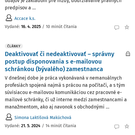
údajov je základom pre mzdy, dodržiavanie právnych
predpisov a ...
Accace k.s.
Vydané:
16. 4. 2025
/
10 minút čítania
ČLÁNKY
Deaktivovať či nedeaktivovať – správny
postup disponovania s e-mailovou
schránkou (bývalého) zamestnanca
V dnešnej dobe je práca vykonávaná v nemanuálnych
profesiách spojená najmä s prácou na počítači, a s tým
súvisiacou e-mailovou komunikáciou cez pracovné e-
mailové schránky, či už interne medzi zamestnancami a
manažmentom, ako aj navonok s obchodnými ...
Simona Laktišová Makúchová
Vydané:
21. 5. 2024
/
14 minút čítania