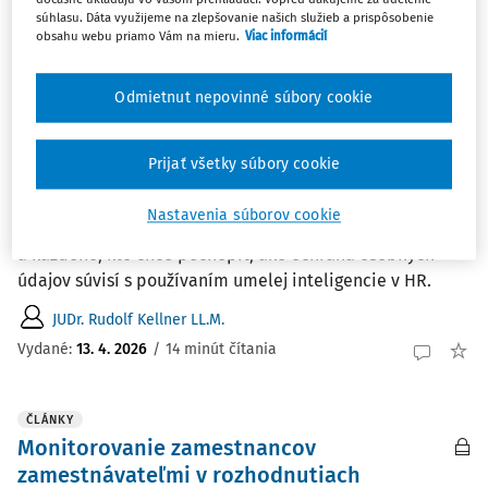
JUDr. Štefan Šléher LL.M.
súhlasu. Dáta využijeme na zlepšovanie našich služieb a prispôsobenie
obsahu webu priamo Vám na mieru.
Viac informácií
Vydané:
11. 5. 2026
/
2 minúty čítania
Odmietnut nepovinné súbory cookie
ČLÁNKY
AI a osobné údaje zamestnancov: Čo musíte
Prijať všetky súbory cookie
vedieť o GDPR, kým nasadíte akýkoľvek
nástroj
Nastavenia súborov cookie
Praktický sprievodca pre zamestnávateľov, personalistov
a každého, kto chce pochopiť, ako ochrana osobných
údajov súvisí s používaním umelej inteligencie v HR.
JUDr. Rudolf Kellner LL.M.
Vydané:
13. 4. 2026
/
14 minút čítania
ČLÁNKY
Monitorovanie zamestnancov
zamestnávateľmi v rozhodnutiach