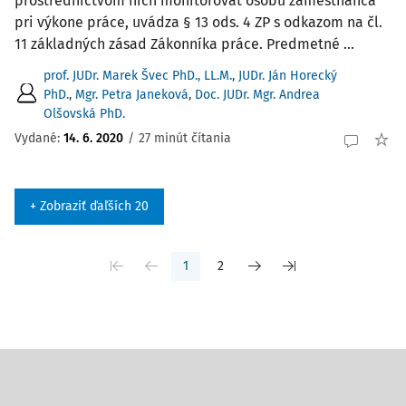
prostredníctvom nich monitorovať osobu zamestnanca
pri výkone práce, uvádza § 13 ods. 4 ZP s odkazom na čl.
11 základných zásad Zákonníka práce. Predmetné ...
prof. JUDr. Marek Švec PhD., LL.M.
,
JUDr. Ján Horecký
PhD.
,
Mgr. Petra Janeková
,
Doc. JUDr. Mgr. Andrea
Olšovská PhD.
Vydané:
14. 6. 2020
/
27 minút čítania
+ Zobraziť ďaľších 20
1
2