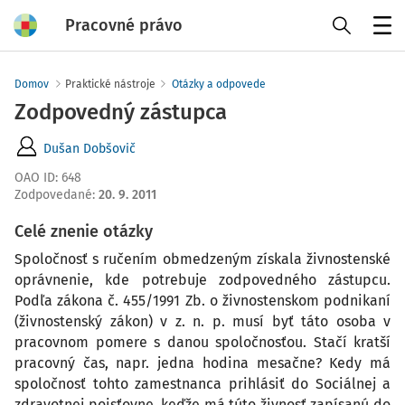
Pracovné právo
Menu
Domov
Praktické nástroje
Otázky a odpovede
Zodpovedný zástupca
Dušan Dobšovič
OAO ID
:
648
Zodpovedané
:
20. 9. 2011
Celé znenie otázky
Spoločnosť s ručením obmedzeným získala živnostenské
oprávnenie, kde potrebuje zodpovedného zástupcu.
Podľa zákona č. 455/1991 Zb. o živnostenskom podnikaní
(živnostenský zákon) v z. n. p. musí byť táto osoba v
pracovnom pomere s danou spoločnosťou. Stačí kratší
pracovný čas, napr. jedna hodina mesačne? Kedy má
spoločnosť tohto zamestnanca prihlásiť do Sociálnej a
zdravotnej poisťovne, keďže má túto živnosť zapísanú do