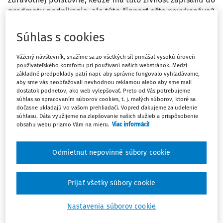
predmetu podnikania, ale túto činnosť ešte nevykonáva?
Súhlas s cookies
Odpoveď
Vážený návštevník, snažíme sa zo všetkých síl prinášať vysokú úroveň
používateľského komfortu pri používaní našich webstránok. Medzi
Máte predplatné?
Prihláste sa
základné predpoklady patrí napr. aby správne fungovalo vyhľadávanie,
aby sme vás neobťažovali nevhodnou reklamou alebo aby sme mali
dostatok podnetov, ako web vylepšovať. Preto od Vás potrebujeme
súhlas so spracovaním súborov cookies, t. j. malých súborov, ktoré sa
dočasne ukladajú vo vašom prehliadači. Vopred ďakujeme za udelenie
súhlasu. Dáta využijeme na zlepšovanie našich služieb a prispôsobenie
obsahu webu priamo Vám na mieru.
Viac informácií
Ups, zatiaľ ste si prečítali len
začiatok...
Odmietnut nepovinné súbory cookie
Celý odborný obsah z tejto oblasti je
Prijať všetky súbory cookie
dostupný predplatiteľom portálu.
Nastavenia súborov cookie
Odomknite si prístup k odbornému obsahu