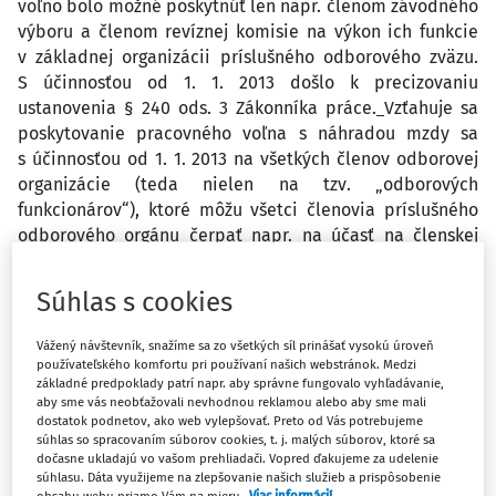
voľno bolo možné poskytnúť len napr. členom závodného
výboru a členom revíznej komisie na výkon ich funkcie
v základnej organizácii príslušného odborového zväzu.
S účinnosťou od 1. 1. 2013 došlo k precizovaniu
ustanovenia § 240 ods. 3 Zákonníka práce.
Vzťahuje sa
poskytovanie pracovného voľna s náhradou mzdy sa
s účinnosťou od 1. 1. 2013 na všetkých členov odborovej
organizácie (teda nielen na tzv. „odborových
funkcionárov“), ktoré môžu všetci členovia príslušného
odborového orgánu čerpať napr. na účasť na členskej
schôdzi a na iné aktivity organizované príslušnou
základnou organizáciou odborového zväzu ?
Súhlas s cookies
Vážený návštevník, snažíme sa zo všetkých síl prinášať vysokú úroveň
používateľského komfortu pri používaní našich webstránok. Medzi
základné predpoklady patrí napr. aby správne fungovalo vyhľadávanie,
aby sme vás neobťažovali nevhodnou reklamou alebo aby sme mali
dostatok podnetov, ako web vylepšovať. Preto od Vás potrebujeme
súhlas so spracovaním súborov cookies, t. j. malých súborov, ktoré sa
Ak sa zamestnávateľ dohodne s príslušným odborovým
dočasne ukladajú vo vašom prehliadači. Vopred ďakujeme za udelenie
orgánom v kolektívnej zmluve, že pracovné voľno
súhlasu. Dáta využijeme na zlepšovanie našich služieb a prispôsobenie