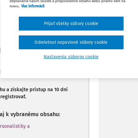
zlepšovanie našich služieb a prispôsobenie obsahu webu priamo Vám na
Poznámka
mieru.
Viac informácií
Máte predplatné?
Prihláste sa
Prijať všetky súbory cookie
Odmietnut nepovinné súbory cookie
li len začiatok...
Nastavenia súborov cookie
stupný predplatiteľom portálu.
 a získajte prístup na 10 dní
registrovať.
p aj k vybranému obsahu:
rsonalistiky a