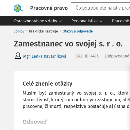
Pracovné právo
Pracovnoprávne vzťahy
Personalistika
Pracovné 
Domov
Praktické nástroje
Otázky a odpovede
Zamestnanec vo svojej s. r . o.
OAO ID
:
4435
Zodpovedané
Mgr. Lenka Kavarníková
Celé znenie otázky
Musím byť zamestnaný vo svojej s. r. o., ktor
starostlivosť, ktorej som odborným zástupcom, al
pracovnej činnosti, respektíve postačuje aj ústna
Odpoveď