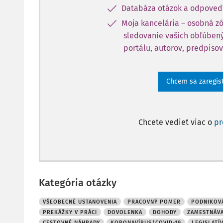
Databáza otázok a odpoved
Moja kancelária – osobná z
sledovanie vašich obľúbený
portálu, autorov, predpisov
Chcem sa zaregis
Chcete vedieť viac o
p
Kategória otázky
VŠEOBECNÉ USTANOVENIA
PRACOVNÝ POMER
PODNIKOVÁ
PREKÁŽKY V PRÁCI
DOVOLENKA
DOHODY
ZAMESTNÁVA
CESTOVNÉ NÁHRADY
KORONAVÍRUS/COVID-19
LEGISLATÍ