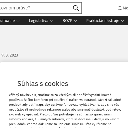
Mo
situácie
Legislatíva
BOZP
Praktické nástroje
:
9. 3. 2023
Vytlačiť
Súhlas s cookies
á poskytuje špecializovanú ambulantnú
Vážený návštevník, snažíme sa zo všetkých síl prinášať vysokú úroveň
ebo stačí, keď mám uzatvorenú dohodu o
Obľúbené
používateľského komfortu pri používaní našich webstránok. Medzi základné
 dohoda?
predpoklady patrí napr. aby správne fungovalo vyhľadávanie, aby sme vás
neobťažovali nevhodnou reklamou alebo aby sme mali dostatok podnetov,
ako web vylepšovať. Preto od Vás potrebujeme súhlas so spracovaním
Zdieľať
súborov cookies, t. j. malých súborov, ktoré sa dočasne ukladajú vo vašom
prehliadači. Vopred ďakujeme za udelenie súhlasu. Dáta využijeme na