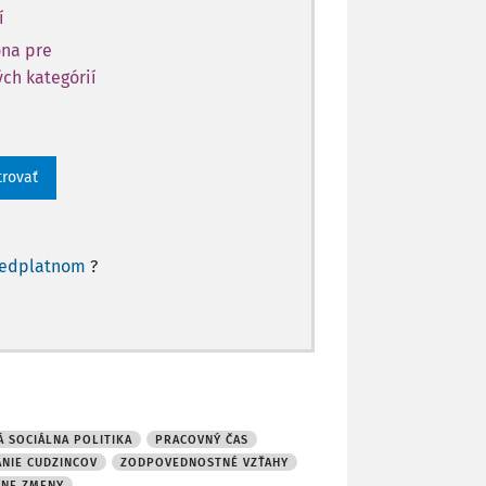
í
óna pre
ch kategórií
trovať
redplatnom
?
 SOCIÁLNA POLITIKA
PRACOVNÝ ČAS
NIE CUDZINCOV
ZODPOVEDNOSTNÉ VZŤAHY
VNE ZMENY