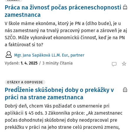
Práca na živnosť počas práceneschopnosti
zamestnanca
V škole máme ekonóma, ktorý je PN a (dlho bude), je u
nás zamestnaný na trvalý pracovný pomer a zároveň je aj
SZČO. Môže vykonávať ekonomickú činnosť, keď je na PN
a faktúrovať si to?
Mgr. Jana Sapáková LL.M. Eur., partner
Vydané:
1. 4. 2025
/
3 minúty čítania
OTÁZKY A ODPOVEDE
Predĺženie skúšobnej doby o prekážky v
práci na strane zamestnanca
Dobrý deň, chcem Vás požiadať o usmernenie pri
aplikácii § 45 ods. 3 Zákonníka práce: „Ak zamestnanec
počas dohodnutej skúšobnej doby neodpracoval pre
prekážku v práci na jeho strane celú pracovnú zmenu,