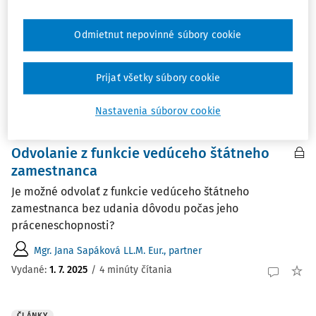
v boji proti fiktívnym práceneschopnostiam (PN), čo
viedlo k úspore a dodatočným príjmom vo výške takmer
Odmietnut nepovinné súbory cookie
140 miliónov eur.
redakcia
Prijať všetky súbory cookie
Vydané:
11. 2. 2026
/
1 minúta čítania
Nastavenia súborov cookie
ČLÁNKY
Odvolanie z funkcie vedúceho štátneho
zamestnanca
Je možné odvolať z funkcie vedúceho štátneho
zamestnanca bez udania dôvodu počas jeho
práceneschopnosti?
Mgr. Jana Sapáková LL.M. Eur., partner
Vydané:
1. 7. 2025
/
4 minúty čítania
ČLÁNKY