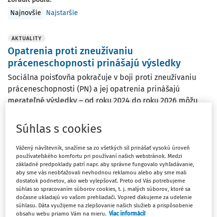
Najnovšie
Najstaršie
AKTUALITY
Opatrenia proti zneužívaniu
práceneschopnosti prinášajú výsledky
Sociálna poisťovňa pokračuje v boji proti zneužívaniu
práceneschopnosti (PN) a jej opatrenia prinášajú
merateľné výsledky – od roku 2024 do roku 2026 môžu
úspory dosiahnuť spolu až 300 miliónov eur.
Súhlas s cookies
redakcia
Vydané:
27. 4. 2026
/
1 minúta čítania
Vážený návštevník, snažíme sa zo všetkých síl prinášať vysokú úroveň
používateľského komfortu pri používaní našich webstránok. Medzi
základné predpoklady patrí napr. aby správne fungovalo vyhľadávanie,
aby sme vás neobťažovali nevhodnou reklamou alebo aby sme mali
AKTUALITY
dostatok podnetov, ako web vylepšovať. Preto od Vás potrebujeme
Fiktívne PN - úspora takmer 140 miliónov
súhlas so spracovaním súborov cookies, t. j. malých súborov, ktoré sa
eur za rok 2025
dočasne ukladajú vo vašom prehliadači. Vopred ďakujeme za udelenie
súhlasu. Dáta využijeme na zlepšovanie našich služieb a prispôsobenie
Sociálna poisťovňa za rok 2025 dosiahla výrazné úspechy
obsahu webu priamo Vám na mieru.
Viac informácií