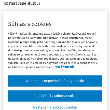
obstarávané služby?
Odpoveď
Súhlas s cookies
Máte predplatné?
Prihláste sa
Vážený návštevník, snažíme sa zo všetkých síl prinášať vysokú úroveň
používateľského komfortu pri používaní našich webstránok. Medzi
základné predpoklady patrí napr. aby správne fungovalo vyhľadávanie,
aby sme vás neobťažovali nevhodnou reklamou alebo aby sme mali
dostatok podnetov, ako web vylepšovať. Preto od Vás potrebujeme
súhlas so spracovaním súborov cookies, t. j. malých súborov, ktoré sa
dočasne ukladajú vo vašom prehliadači. Vopred ďakujeme za udelenie
Ups, zatiaľ ste si prečítali len
súhlasu. Dáta využijeme na zlepšovanie našich služieb a prispôsobenie
obsahu webu priamo Vám na mieru.
Viac informácií
začiatok...
Odmietnut nepovinné súbory cookie
Celý odborný obsah z tejto oblasti je
dostupný predplatiteľom portálu.
Prijať všetky súbory cookie
Odomknite si prístup k odbornému obsahu
Nastavenia súborov cookie