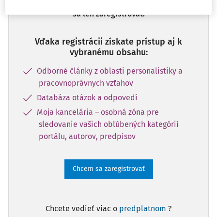
a získajte prístup na 10 dní zdarma, stačí
sa len zaregistrovať.
Vďaka registrácii získate prístup aj k
vybranému obsahu:
Odborné články z oblasti personalistiky a
pracovnoprávnych vzťahov
Databáza otázok a odpovedí
Moja kancelária – osobná zóna pre
sledovanie vašich obľúbených kategórií
portálu, autorov, predpisov
Chcem sa zaregistrovať
Chcete vedieť viac o
predplatnom
?