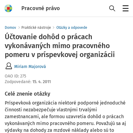
Pracovné právo
Menu
Domov
Praktické nástroje
Otázky a odpovede
Účtovanie dohôd o prácach
vykonávaných mimo pracovného
pomeru v príspevkovej organizácii
Miriam Majorová
OAO ID
:
275
Zodpovedané
:
15. 4. 2011
Celé znenie otázky
Príspevková organizácia niektoré podporné jednoduché
činnosti nezabezpečuje vlastnými trvalými
zamestnancami, ale formou uzavretia dohôd o prácach
vykonávaných mimo pracovného pomeru. Považujú sa aj
výdavky na dohody za mzdové náklady alebo sú to