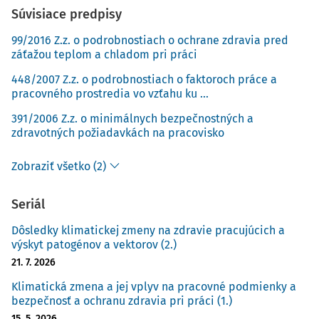
Súvisiace predpisy
klímy (IPCC), v tretej kapitole svojej Šiestej hodnotiacej
správy uvádza, že je
"jednoznačné, že vplyvom človeka sa
99/2016 Z.z. o podrobnostiach o ochrane zdravia pred
atmosféra, oceán a pevnina od predindustriálneho
záťažou teplom a chladom pri práci
obdobia oteplili".
448/2007 Z.z. o podrobnostiach o faktoroch práce a
pracovného prostredia vo vzťahu ku ...
So zmenou klímy dochádza aj ku klimatickej kríze. Pod
pojmom
klimatická kríza
sa rozumejú závažné problémy,
391/2006 Z.z. o minimálnych bezpečnostných a
zdravotných požiadavkách na pracovisko
ktoré sú spôsobené alebo pravdepodobne budú
spôsobené klimatickými zmenami na našej planéte, ako
Zobraziť všetko (2)
napríklad extrémne výkyvy počasia a nebezpečenstvá
spôsobené počasím, okysľovanie oceánov a zvyšovanie
Seriál
hladiny morí, straty biodiverzity, nedostatok potravín a
vody, zdravotné riziká, hospodárske poruchy, vysídľovanie
Dôsledky klimatickej zmeny na zdravie pracujúcich a
a dokonca aj násilné konflikty. Kľúčové pojmy klimatickej
výskyt patogénov a vektorov (2.)
zmeny v kontexte BOZP sú uvedené v tabuľke č. 1.
21. 7. 2026
Klimatická zmena a jej vplyv na pracovné podmienky a
bezpečnosť a ochranu zdravia pri práci (1.)
15. 5. 2026