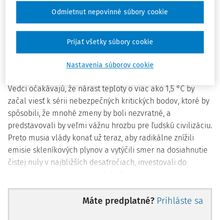
ako dve tretiny tohto oteplenia sa udiali od roku 1975. To
Odmietnut nepovinné súbory cookie
už spôsobuje značné škody ľudskej spoločnosti a
prírodným ekosystémom v mnohých častiach sveta. Viac
Prijať všetky súbory cookie
ako 3 miliardy ľudí žijú na miestach, ktoré sú veľmi
zraniteľné voči klimatickej kríze, pričom krajiny s nižšími
Nastavenia súborov cookie
príjmami sú zasiahnuté neprimerane viac.
Vedci očakávajú, že nárast teploty o viac ako 1,5 °C by
začal viesť k sérii nebezpečných kritických bodov, ktoré by
spôsobili, že mnohé zmeny by boli nezvratné, a
predstavovali by veľmi vážnu hrozbu pre ľudskú civilizáciu.
Preto musia vlády konať už teraz, aby radikálne znížili
emisie skleníkových plynov a vytýčili smer na dosiahnutie
čistej nuly v najbližších desaťročiach, investovali do
adaptácie na nevyhnutné dôsledky klimatickej zmeny a
chránili a obnovovali prírodné ekosystémy a biómy, od
ktorých závisí naša planéta.
Máte predplatné?
Prihláste sa
Debaty o tom, či je klimatická zmena realitou už dávno nie