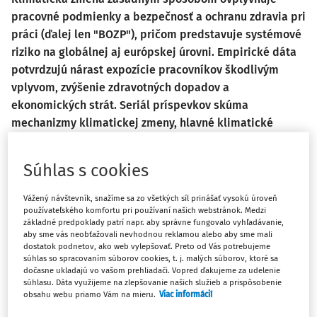
pracovné podmienky a bezpečnosť a ochranu zdravia pri
práci (ďalej len "BOZP"), pričom predstavuje systémové
riziko na globálnej aj európskej úrovni. Empirické dáta
potvrdzujú nárast expozície pracovníkov škodlivým
vplyvom, zvýšenie zdravotných dopadov a
ekonomických strát. Seriál príspevkov skúma
mechanizmy klimatickej zmeny, hlavné klimatické
stresory a ich prenos do konkrétnych pracovných rizík.
Osobitná pozornosť je venovaná tepelnému stresu ako
Súhlas s cookies
najvýraznejšiemu prejavu klimatickej zmeny v
pracovnom prostredí, vrátane fyziologických
Vážený návštevník, snažíme sa zo všetkých síl prinášať vysokú úroveň
mechanizmov, sektorových špecifík a limitov platnej
používateľského komfortu pri používaní našich webstránok. Medzi
základné predpoklady patrí napr. aby správne fungovalo vyhľadávanie,
legislatívy. Úvodná časť je zameraná na detailnú
aby sme vás neobťažovali nevhodnou reklamou alebo aby sme mali
analýzu tepelnej záťaže a jej implikácií pre bezpečnosť
dostatok podnetov, ako web vylepšovať. Preto od Vás potrebujeme
súhlas so spracovaním súborov cookies, t. j. malých súborov, ktoré sa
a ochranu zdravia pri práci.
dočasne ukladajú vo vašom prehliadači. Vopred ďakujeme za udelenie
súhlasu. Dáta využijeme na zlepšovanie našich služieb a prispôsobenie
Od začiatku 19. storočia spôsobuje ľudská činnosť zvýšenie
obsahu webu priamo Vám na mieru.
Viac informácií
priemernej teploty na Zemi približne o 1,2 °C, pričom viac