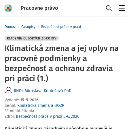
Pracovné právo
Menu
Domov
Časopisy
Bezpečnosť práce v praxi
RIADENIE ĽUDSKÝCH ZDROJOV
Klimatická zmena a jej vplyv na
pracovné podmienky a
bezpečnosť a ochranu zdravia
pri práci (1.)
RNDr. Miroslava Kordošová PhD.
Vydané
:
15. 5. 2026
Seriál:
Klimatická zmena a BOZP
33 minút čítania
Zdroj
:
Bezpečnosť práce v praxi 5-6/2026
Klimatická zmena zásadným spôsobom ovplyvňuje