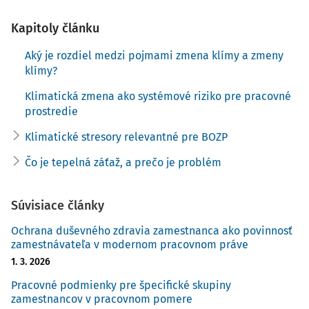
prirodzené zmeny klímy a ľuďmi podmienenú zmenu
Kapitoly článku
klímy.
Aký je rozdiel medzi pojmami zmena klímy a zmeny
Zmenami klímy
sa nazývajú len zmeny prirodzeného
klímy?
charakteru, teda najmä zmeny v minulých geologických
dobách Zeme, ľadové doby, sekulárne zmeny, niekedy aj
Klimatická zmena ako systémové riziko pre pracovné
nízkofrekvenčné kolísanie klímy. V minulosti však
prostredie
prebiehali za podstatne dlhšie obdobia ako dnes. V
Klimatické stresory relevantné pre BOZP
súčasnosti pozorujeme nezvyčajné a extrémne počasie
ako horúce letá a teplé zimy. Tieto anomálie počasia s
Čo je tepelná záťaž, a prečo je problém
najväčšou pravdepodobnosťou súvisia so zmenou klímy,
resp. globálnym otepľovaním.
Súvisiace články
Pod pojmom
"zmena klímy
" sa rozumejú iba tie zmeny v
Ochrana duševného zdravia zamestnanca ako povinnosť
klimatických pomeroch, ktoré súvisia s antropogénne
zamestnávateľa v modernom pracovnom práve
podmieneným rastom skleníkového efektu atmosféry od
1. 3. 2026
začiatku priemyselnej revolúcie (asi od r. 1750), ak sa vedia
Pracovné podmienky pre špecifické skupiny
odlíšiť od zmien prirodzených.
zamestnancov v pracovnom pomere