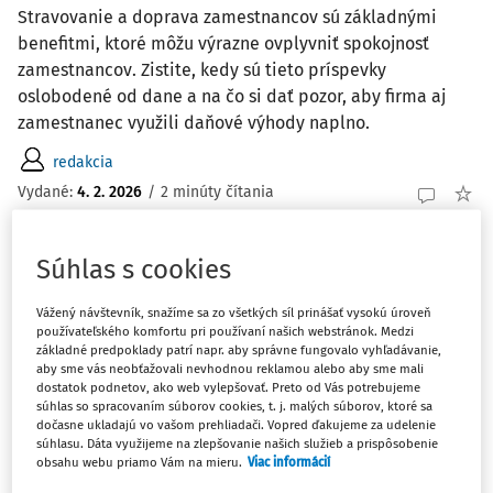
Stravovanie a doprava zamestnancov sú základnými
benefitmi, ktoré môžu výrazne ovplyvniť spokojnosť
zamestnancov. Zistite, kedy sú tieto príspevky
oslobodené od dane a na čo si dať pozor, aby firma aj
zamestnanec využili daňové výhody naplno.
redakcia
Vydané:
4. 2. 2026
/
2 minúty čítania
Súhlas s cookies
OTÁZKY A ODPOVEDE
Výška príspevku na stravovanie
Vážený návštevník, snažíme sa zo všetkých síl prinášať vysokú úroveň
zamestnávateľa a zamestnanca v ŠJ
používateľského komfortu pri používaní našich webstránok. Medzi
Podľa VZN obce je výška úhrady za stravu v ŠJ pre
základné predpoklady patrí napr. aby správne fungovalo vyhľadávanie,
aby sme vás neobťažovali nevhodnou reklamou alebo aby sme mali
zamestnancov v sume 4,20 €, z toho je nákup potravín
dostatok podnetov, ako web vylepšovať. Preto od Vás potrebujeme
2,40 € a režijné náklady sú 1,80 € za odobratý obed.
súhlas so spracovaním súborov cookies, t. j. malých súborov, ktoré sa
dočasne ukladajú vo vašom prehliadači. Vopred ďakujeme za udelenie
Zamestnávateľ tiež poskytuje príspevok zo SF v sume
súhlasu. Dáta využijeme na zlepšovanie našich služieb a prispôsobenie
0,33 €. Chcem sa opýtať, koľko prispieva na ...
obsahu webu priamo Vám na mieru.
Viac informácií