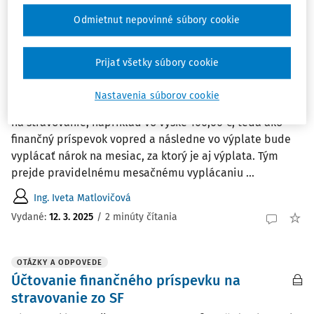
Tatiana Macháčová
Odmietnut nepovinné súbory cookie
Vydané
:
11. 12. 2025
/
1 minúta čítania
Prijať všetky súbory cookie
OTÁZKY A ODPOVEDE
Záloha na príspevok na stravovanie
Nastavenia súborov cookie
Môže spoločnosť vyplatiť zamestnancovi vopred zálohu
na stravovanie, napríklad vo výške 100,00 €, teda ako
finančný príspevok vopred a následne vo výplate bude
vyplácať nárok na mesiac, za ktorý je aj výplata. Tým
prejde pravidelnému mesačnému vyplácaniu ...
Ing. Iveta Matlovičová
Vydané
:
12. 3. 2025
/
2 minúty čítania
OTÁZKY A ODPOVEDE
Účtovanie finančného príspevku na
stravovanie zo SF