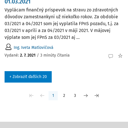
01.03.2021
Vyplácam finančný príspevok na stravu zo zdravotných
dôvodov zamestnankyni už niekoľko rokov. Za obdobie
03/2021 a 04/2021 som jej vyplatila FPnS pozadu, t.j. za
03/2021 v apríli a za 04/2021 v máji 2021. V májovej
výplate som jej FPnS za 03/2021 aj ...
Ing. Iveta Matlovičová
Vydané
:
2. 7. 2021
/
3 minúty čítania
+ Zobraziť ďaľších 20
1
2
3