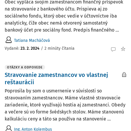
Obec vypláca svojim zamestnancom finančný príspevok
na stravovanie z bankového účtu. Prispieva aj zo
sociálneho fondu, ktorý obec vedie v účtovníctve iba
analyticky, čiže obec nemá otvorený samostatný
bankový účet pre sociálny fond. Predpis finančného ...
Tatiana Macháčová
Vydané
:
23. 2. 2024
/
2 minúty čítania
OTÁZKY A ODPOVEDE
Stravovanie zamestnancov vo vlastnej
reštaurácii
Poprosila by som o usmernenie v súvislosti so
stravovaním zamestnancov. Máme vlastné stravovacie
zariadenie, ktoré využívajú hostia aj zamestnanci. Obedy
a večere sú vo forme švédskych stolov. Máme stanovenú
kalkuláciu ceny a táto sa používa na stanovenie ...
Ing. Anton Kolembus