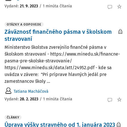
Vydané
:
21. 9. 2023
/
1 minúta čítania
OTÁZKY A ODPOVEDE
Záväznosť finančného pásma v školskom
stravovaní
Ministerstvo školstva zverejnilo finančné pásma v
školskom stravovaní - https://www.minedu.sk/financne-
pasma-pre-skolske-stravovanie/
https://www.minedu.sk/data/att/24952.pdf - kde sa
uvádza v závere: "Pri príprave hlavných jedál pre
zamestnancov školy ...
Tatiana Macháčová
Vydané
:
28. 2. 2023
/
1 minúta čítania
ČLÁNKY
Úprava výšky stravného od 1. januára 2023