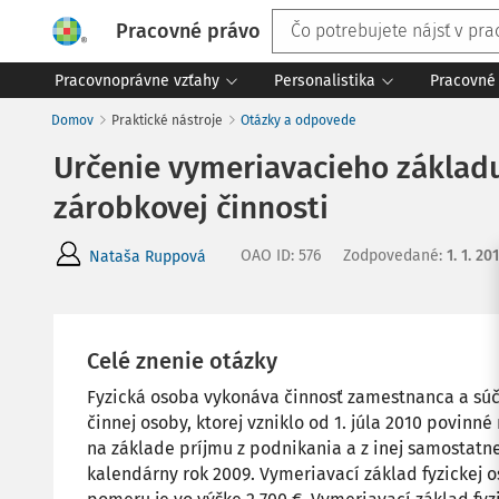
Pracovné právo
Pracovnoprávne vzťahy
Personalistika
Pracovné 
Domov
Praktické nástroje
Otázky a odpovede
Určenie vymeriavacieho základ
zárobkovej činnosti
OAO ID
:
576
Zodpovedané
:
1. 1. 20
Nataša Ruppová
Celé znenie otázky
Fyzická osoba vykonáva činnosť zamestnanca a súč
činnej osoby, ktorej vzniklo od 1. júla 2010 povi
na základe príjmu z podnikania a z inej samostatn
kalendárny rok 2009. Vymeriavací základ fyzickej