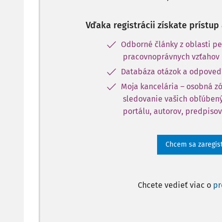
Vďaka registrácii získate prístu
Odborné články z oblasti pe
pracovnoprávnych vzťahov
Databáza otázok a odpoved
Moja kancelária – osobná z
sledovanie vašich obľúbený
portálu, autorov, predpisov
Chcem sa zaregis
Chcete vedieť viac o
p