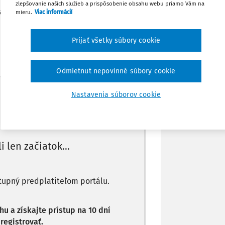
yzickej osoby ako povinne nemocensky
zlepšovanie našich služieb a prispôsobenie obsahu webu priamo Vám na
tne zárobkovo činnej osoby je vo výške
mieru.
Viac informácií
Poznámka
Prijať všetky súbory cookie
Odmietnut nepovinné súbory cookie
Máte predplatné?
Prihláste sa
Nastavenia súborov cookie
li len začiatok...
stupný predplatiteľom portálu.
 a získajte prístup na 10 dní
registrovať.