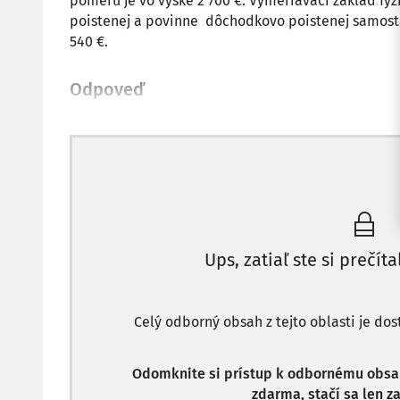
pomeru je vo výške 2 700 €. Vymeriavací základ f
poistenej a povinne dôchodkovo poistenej samosta
540 €.
Odpoveď
Ups, zatiaľ ste si prečíta
Celý odborný obsah z tejto oblasti je do
Odomknite si prístup k odbornému obsahu
zdarma, stačí sa len za