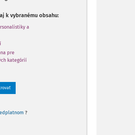
p aj k vybranému obsahu:
rsonalistiky a
í
óna pre
ch kategórií
trovať
redplatnom
?