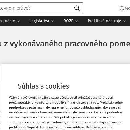
Mo
situácie
Legislatíva
BOZP
Praktické nástroje
u z vykonávaného pracovného pome
11
Súhlas s cookies
Vytlačiť
Vážený návštevník, snažíme sa zo všetkých síl prinášať vysokú úroveň
používateľského komfortu pri používaní našich webstránok. Medzi základné
asne aj činnosť samostatne zárobkovo
predpoklady patrí napr. aby správne fungovalo vyhľadávanie, aby sme vás
nné nemocenské a dôchodkové poistenie
Obľúbené
neobťažovali nevhodnou reklamou alebo aby sme mali dostatok podnetov,
ej zárobkovej činnosti dosiahnutého za
ako web vylepšovať. Preto od Vás potrebujeme súhlas so spracovaním
súborov cookies, t. j. malých súborov, ktoré sa dočasne ukladajú vo vašom
 osoby ako zamestnanca z pracovného
prehliadači. Vopred ďakujeme za udelenie súhlasu. Dáta využijeme na
Zdieľať