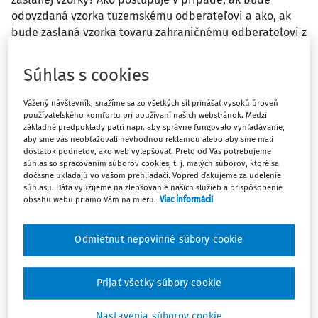
odovzdaná vzorka tuzemskému odberateľovi a ako, ak
bude zaslaná vzorka tovaru zahraničnému odberateľovi z
EÚ?
Súhlas s cookies
Odpoveď
Vážený návštevník, snažíme sa zo všetkých síl prinášať vysokú úroveň
používateľského komfortu pri používaní našich webstránok. Medzi
základné predpoklady patrí napr. aby správne fungovalo vyhľadávanie,
Máte predplatné?
Prihláste sa
aby sme vás neobťažovali nevhodnou reklamou alebo aby sme mali
dostatok podnetov, ako web vylepšovať. Preto od Vás potrebujeme
súhlas so spracovaním súborov cookies, t. j. malých súborov, ktoré sa
dočasne ukladajú vo vašom prehliadači. Vopred ďakujeme za udelenie
súhlasu. Dáta využijeme na zlepšovanie našich služieb a prispôsobenie
obsahu webu priamo Vám na mieru.
Viac informácií
Ups, zatiaľ ste si prečítali len
začiatok...
Odmietnut nepovinné súbory cookie
Prijať všetky súbory cookie
Celý odborný obsah z tejto oblasti je
dostupný predplatiteľom portálu.
Nastavenia súborov cookie