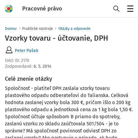
Pracovné právo
Menu
Domov
Praktické nástroje
Otázky a odpovede
Vzorky tovaru - účtovanie, DPH
Peter Pašek
OAO ID
:
2170
Zodpovedané
:
6. 5. 2014
Celé znenie otázky
Spoločnosť - platiteľ DPH zaslala vzorky tovaru
plastového odpadu odberateľovi do Talianska. Celková
hodnota zaslanej vzorky bola 300 €, pričom išlo o 200 kg
plastového odpadu a jednotková cena za 1 kg bola 1,50 €.
Spoločnosť účtuje spôsobom B priamo do spotreby,
zaslanú vzorku zo skladu zaúčtovala 501/504 - je to
správne? Má spoločnosť povinnosť odviesť DPH zo
zaslanej vzorky? Ako postupuje v prípade, ak bude