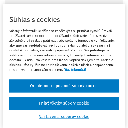
Súhlas s cookies
Ups, zatiaľ ste si prečítali len
Vážený návštevník, snažíme sa zo všetkých síl prinášať vysokú úroveň
začiatok...
používateľského komfortu pri používaní našich webstránok. Medzi
základné predpoklady patrí napr. aby správne fungovalo vyhľadávanie,
aby sme vás neobťažovali nevhodnou reklamou alebo aby sme mali
dostatok podnetov, ako web vylepšovať. Preto od Vás potrebujeme
súhlas so spracovaním súborov cookies, t. j. malých súborov, ktoré sa
Celý odborný obsah z tejto oblasti je
dočasne ukladajú vo vašom prehliadači. Vopred ďakujeme za udelenie
dostupný predplatiteľom portálu.
súhlasu. Dáta využijeme na zlepšovanie našich služieb a prispôsobenie
obsahu webu priamo Vám na mieru.
Viac informácií
Odomknite si prístup k odbornému obsahu
a získajte prístup na 10 dní zdarma, stačí
Odmietnut nepovinné súbory cookie
sa len zaregistrovať.
Prijať všetky súbory cookie
Vďaka registrácii získate prístup aj k
vybranému obsahu:
Nastavenia súborov cookie
Odborné články z oblasti personalistiky a