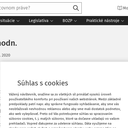
Mo
situácie
Legislatíva
BOZP
Praktické nástroje
hodn.
. 2020
Súhlas s cookies
Vytlačiť
 pozemkom(10 000), ktoré má zaradené v
Vážený návštevník, snažíme sa zo všetkých síl prinášať vysokú úroveň
okoch technické zhodnotenie, ktoré ešte
Obľúbené
používateľského komfortu pri používaní našich webstránok. Medzi základné
predpoklady patrí napr. aby správne fungovalo vyhľadávanie, aby sme vás
časnosti chce túto budovu s pozemkom
neobťažovali nevhodnou reklamou alebo aby sme mali dostatok podnetov,
lyv na základ dane, ak je predajná cena
ako web vylepšovať. Preto od Vás potrebujeme súhlas so spracovaním
Zdieľať
? A čo DPH z technnického zhodnotenia?
súborov cookies, t. j. malých súborov, ktoré sa dočasne ukladajú vo vašom
prehliadači. Vopred ďakujeme za udelenie súhlasu. Dáta využijeme na
odnotenie budovy?