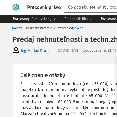
Pracovné právo
Pracovnoprávne vzťahy
Personalistika
Pracovné 
Domov
Praktické nástroje
Otázky a odpovede
Predaj nehnuteľnosti a techn.z
OAO ID
:
3772
Zodpovedané
:
22. 10
Ing. Marián Drozd
Celé znenie otázky
S. r. o. vlastní 20 rokov budovu (cena 35 000) s
majetku. Na tejto budove vykonala v posledných r
nezaradila do majetku v hodnote 45 000. V sú
predať za nejakých 60 000. Bude to mať nejaký vp
nižšia ako cena budovy s technickým zhodnotením
Ako zaúčtovať zníženie na účte 042 - technické zh