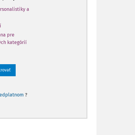
rsonalistiky a
í
óna pre
ch kategórií
trovať
redplatnom
?