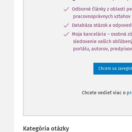
Odborné články z oblasti pe
pracovnoprávnych vzťahov
Databáza otázok a odpoved
Moja kancelária – osobná z
sledovanie vašich obľúbený
portálu, autorov, predpisov
Chcem sa zaregis
Chcete vedieť viac o
p
Kategória otázky