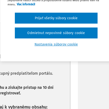
zlepšovanie našich služieb a prispôsobenie obsahu webu priamo Vám na
Poznámka
mieru.
Viac informácií
Prijať všetky súbory cookie
Máte predplatné?
Prihláste sa
Odmietnut nepovinné súbory cookie
Nastavenia súborov cookie
li len začiatok...
stupný predplatiteľom portálu.
 a získajte prístup na 10 dní
registrovať.
p aj k vybranému obsahu: