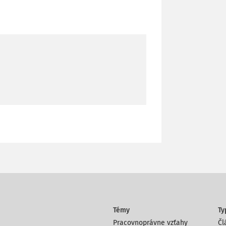
Témy
Ty
Pracovnoprávne vzťahy
Čl