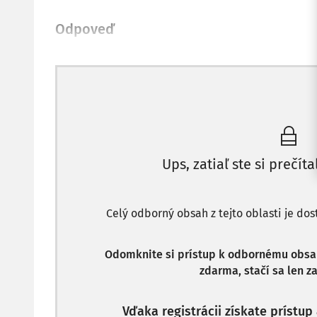
Odpoveď
Ups, zatiaľ ste si prečíta
Celý odborný obsah z tejto oblasti je do
Odomknite si prístup k odbornému obsahu
zdarma, stačí sa len za
Vďaka registrácii získate prístu