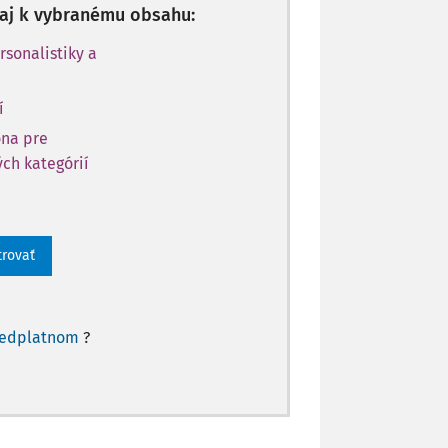
p aj k vybranému obsahu:
rsonalistiky a
í
óna pre
ch kategórií
trovať
redplatnom
?