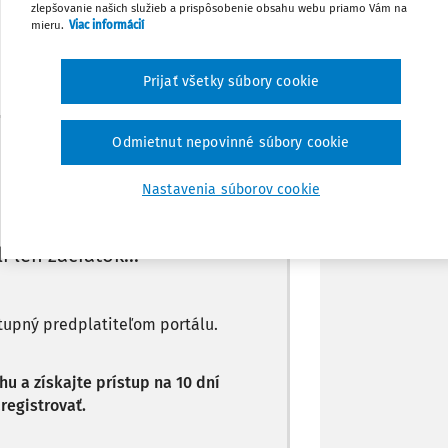
zlepšovanie našich služieb a prispôsobenie obsahu webu priamo Vám na
Poznámka
mieru.
Viac informácií
Prijať všetky súbory cookie
Máte predplatné?
Prihláste sa
Odmietnut nepovinné súbory cookie
Nastavenia súborov cookie
li len začiatok...
stupný predplatiteľom portálu.
 a získajte prístup na 10 dní
registrovať.