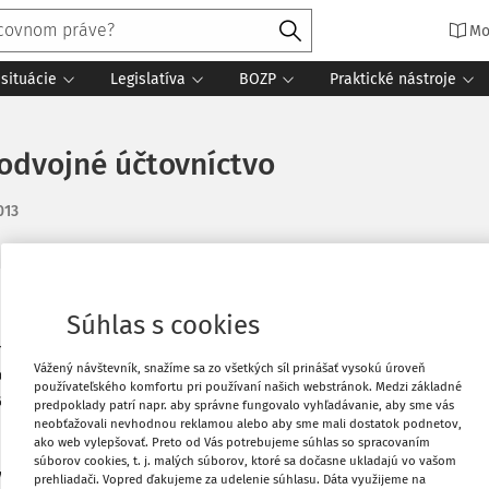
Mo
situácie
Legislatíva
BOZP
Praktické nástroje
odvojné účtovníctvo
2013
Vytlačiť
Súhlas s cookies
ri ukončení podnikania SZČO účtujúcej v
Vážený návštevník, snažíme sa zo všetkých síl prinášať vysokú úroveň
ovať platby na bankovom účte aj po
Obľúbené
používateľského komfortu pri používaní našich webstránok. Medzi základné
iadania otvorených pohľadávok a
predpoklady patrí napr. aby správne fungovalo vyhľadávanie, aby sme vás
de, ak živnostník používal svoju budovu
neobťažovali nevhodnou reklamou alebo aby sme mali dostatok podnetov,
Zdieľať
ako web vylepšovať. Preto od Vás potrebujeme súhlas so spracovaním
ba nejakým spôsobom vysporiadať
súborov cookies, t. j. malých súborov, ktoré sa dočasne ukladajú vo vašom
a dalej zostáva jemu, avšak nebude
prehliadači. Vopred ďakujeme za udelenie súhlasu. Dáta využijeme na