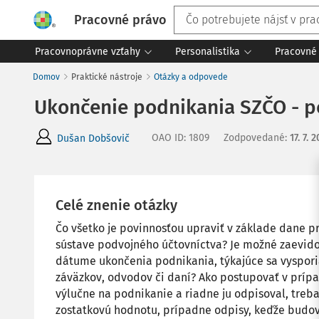
Pracovné právo
Pracovnoprávne vzťahy
Personalistika
Pracovné 
Domov
Praktické nástroje
Otázky a odpovede
Ukončenie podnikania SZČO - p
OAO ID
:
1809
Zodpovedané
:
17. 7. 
Dušan Dobšovič
Celé znenie otázky
Čo všetko je povinnosťou upraviť v základe dane p
sústave podvojného účtovníctva? Je možné zaevid
dátume ukončenia podnikania, týkajúce sa vyspor
záväzkov, odvodov či daní? Ako postupovať v prípa
výlučne na podnikanie a riadne ju odpisoval, tre
zostatkovú hodnotu, prípadne odpisy, keďže budov