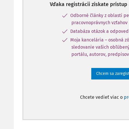
Vďaka registrácii získate prístu
Odborné články z oblasti pe
pracovnoprávnych vzťahov
Databáza otázok a odpoved
Moja kancelária – osobná z
sledovanie vašich obľúbený
portálu, autorov, predpisov
Chcem sa zaregis
Chcete vedieť viac o
p